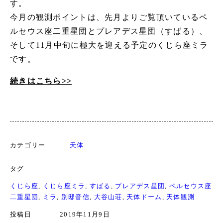
す。
今月の観測ポイントは、先月よりご覧頂いているペ
ルセウス座二重星団とプレアデス星団（すばる）、
そして11月中旬に極大を迎える予定のくじら座ミラ
です。
続きはこちら>>
カテゴリー
天体
タグ
くじら座
, 
くじら座ミラ
, 
すばる
, 
プレアデス星団
, 
ペルセウス座
二重星団
, 
ミラ
, 
別邸音信
, 
大谷山荘
, 
天体ドーム
, 
天体観測
投稿日
2019年11月9日