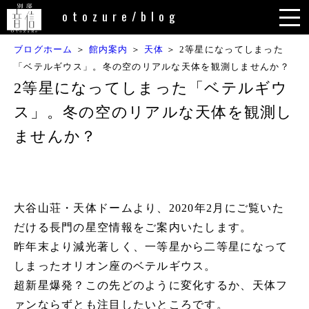
内
otozure/blog
容
を
ブログホーム
＞
館内案内
＞
天体
＞
2等星になってしまった
ス
「ベテルギウス」。冬の空のリアルな天体を観測しませんか？
キ
2等星になってしまった「ベテルギウ
ッ
ス」。冬の空のリアルな天体を観測し
プ
ませんか？
大谷山荘・天体ドームより、2020年2月にご覧いた
だける長門の星空情報をご案内いたします。
昨年末より減光著しく、一等星から二等星になって
しまったオリオン座のベテルギウス。
超新星爆発？この先どのように変化するか、天体フ
ァンならずとも注目したいところです。