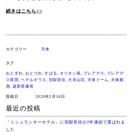
続きはこちら>>
カテゴリー
天体
タグ
おとずれ
, 
おとづれ
, 
すばる
, 
オリオン座
, 
プレアデス
, 
プレアデ
ス星団
, 
ベテルギウス
, 
別邸音信
, 
大谷山荘
, 
天体ドーム
, 
天体観
測
, 
超新星爆発
投稿日
2020年2月18日
最近の投稿
「ミシュランキーホテル」に別邸音信が2年連続で選ばれま
した