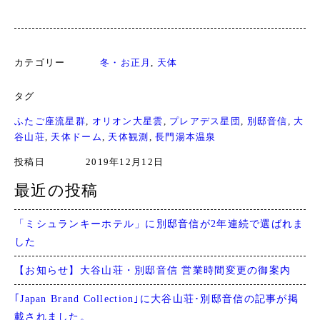
カテゴリー
冬・お正月
, 
天体
タグ
ふたご座流星群
, 
オリオン大星雲
, 
プレアデス星団
, 
別邸音信
, 
大
谷山荘
, 
天体ドーム
, 
天体観測
, 
長門湯本温泉
投稿日
2019年12月12日
最近の投稿
「ミシュランキーホテル」に別邸音信が2年連続で選ばれま
した
【お知らせ】大谷山荘・別邸音信 営業時間変更の御案内
｢Japan Brand Collection｣に大谷山荘･別邸音信の記事が掲
載されました。