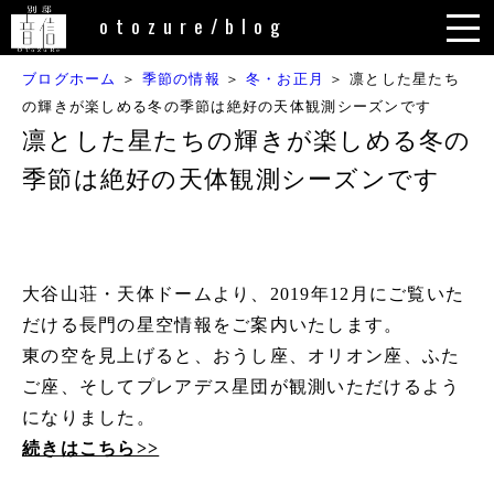
内
otozure/blog
容
を
ブログホーム
＞
季節の情報
＞
冬・お正月
＞
凛とした星たち
ス
の輝きが楽しめる冬の季節は絶好の天体観測シーズンです
キ
凛とした星たちの輝きが楽しめる冬の
ッ
季節は絶好の天体観測シーズンです
プ
大谷山荘・天体ドームより、2019年12月にご覧いた
だける長門の星空情報をご案内いたします。
東の空を見上げると、おうし座、オリオン座、ふた
ご座、そしてプレアデス星団が観測いただけるよう
になりました。
続きはこちら>>